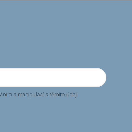
ordinace MUDr. Vladislava
Bulvasová
ordinace
áním a manipulací s těmito údaji