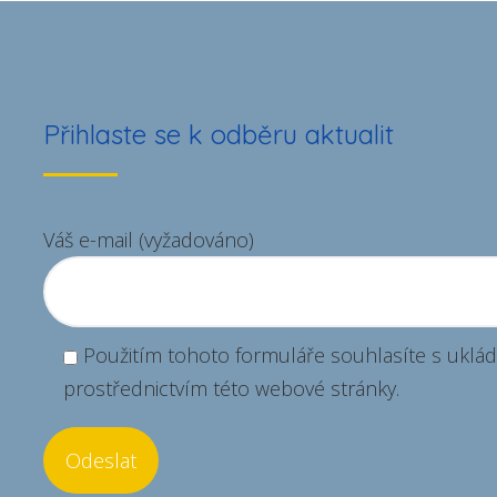
ordinace MUDr. Vladislava
Bulvasová
ordinace
Přihlaste se k odběru aktualit
Váš e-mail (vyžadováno)
Použitím tohoto formuláře souhlasíte s uklád
prostřednictvím této webové stránky.