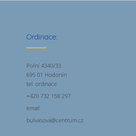
ordinace MUDr. Vladislava
Bulvasová
ordinace
Ordinace:
Polní 4340/33
695 01 Hodonín
tel. ordinace:
+420 732 158 297
email:
bulvasova@centrum.cz