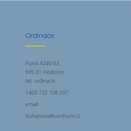
ordinace MUDr. Vladislava
Bulvasová
ordinace
Ordinace:
Polní 4340/33
695 01 Hodonín
tel. ordinace:
+420 732 158 297
email:
bulvasova@centrum.cz