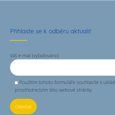
ordinace MUDr. Vladislava
Bulvasová
ordinace
Přihlaste se k odběru aktualit
Váš e-mail (vyžadováno)
Použitím tohoto formuláře souhlasíte s uklád
prostřednictvím této webové stránky.