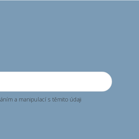
ordinace MUDr. Vladislava
Bulvasová
ordinace
áním a manipulací s těmito údaji